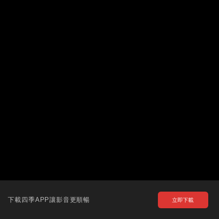
下載四季APP讓影音更順暢
立即下載