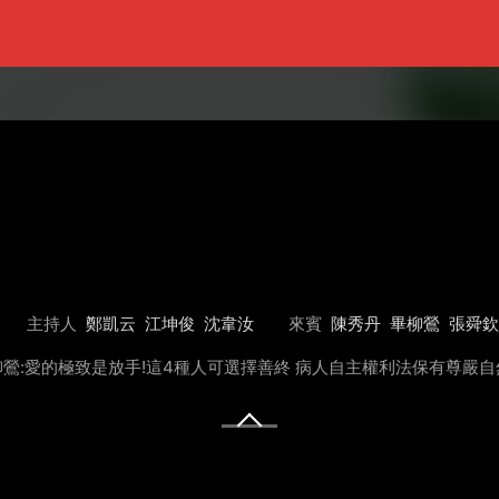
主持人
鄭凱云
江坤俊
沈韋汝
來賓
陳秀丹
畢柳鶯
張舜欽
柳鶯:愛的極致是放手!這4種人可選擇善終 病人自主權利法保有尊嚴自