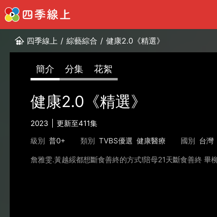
四季線上
/
綜藝綜合
/
健康2.0《精選》
簡介
分集
花絮
健康2.0《精選》
2023
更新至411集
級別
普0+
類別
TVBS優選
健康醫療
國別
台灣
詹雅雯.黃越綏都想斷食善終的方式!陪母21天斷食善終 畢