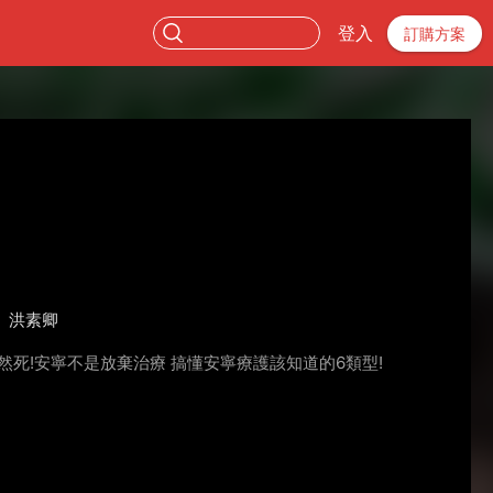
登入
訂購方案
洪素卿
然死!安寧不是放棄治療 搞懂安寧療護該知道的6類型!