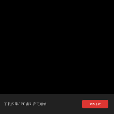
下載四季APP讓影音更順暢
立即下載