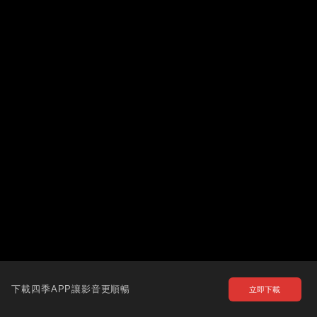
下載四季APP讓影音更順暢
立即下載