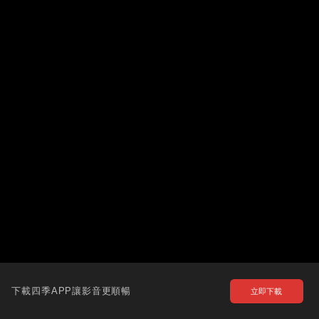
下載四季APP讓影音更順暢
立即下載