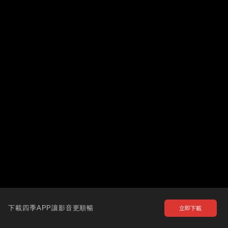
下載四季APP讓影音更順暢
立即下載