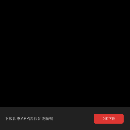
下載四季APP讓影音更順暢
立即下載