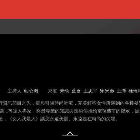
主持人
藍心湄
來賓
芳瑜
薔薔
王思平
宋米秦
王瀅
徐瑋
容流行資訊節目之先，獨步引領時尚潮流，完美解答女性所遇到的各種
、小凱…等達人專家，將最專業的知識與技術傳授給電視機前的觀眾，
驗，《女人我最大》讓您永遠美麗、永遠走在時尚的尖端。