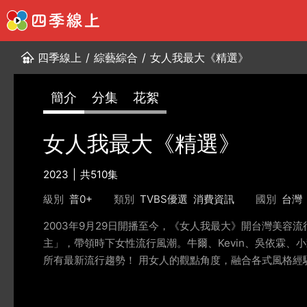
四季線上
/
綜藝綜合
/
女人我最大《精選》
簡介
分集
花絮
女人我最大《精選》
2023
共510集
級別
普0+
類別
TVBS優選
消費資訊
國別
台灣
2003年9月29日開播至今，《女人我最大》開台灣美
主」，帶領時下女性流行風潮。牛爾、Kevin、吳依霖
所有最新流行趨勢！ 用女人的觀點角度，融合各式風格經