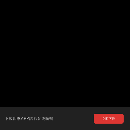
下載四季APP讓影音更順暢
立即下載