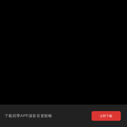
下載四季APP讓影音更順暢
立即下載