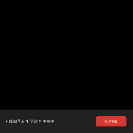
下載四季APP讓影音更順暢
立即下載