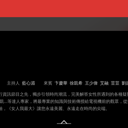
主持人
藍心湄
來賓
卞慶華
徐凱希
王少偉
艾融
荳荳
劉
容流行資訊節目之先，獨步引領時尚潮流，完美解答女性所遇到的各種
、小凱…等達人專家，將最專業的知識與技術傳授給電視機前的觀眾，
驗，《女人我最大》讓您永遠美麗、永遠走在時尚的尖端。