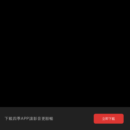
下載四季APP讓影音更順暢
立即下載