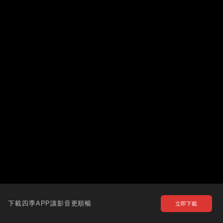
下載四季APP讓影音更順暢
立即下載