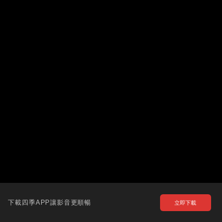
下載四季APP讓影音更順暢
立即下載