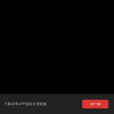
下載四季APP讓影音更順暢
立即下載