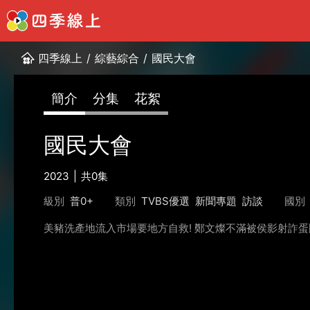
四季線上
/
綜藝綜合
/
國民大會
簡介
分集
花絮
國民大會
2023
共0集
級別
普0+
類別
TVBS優選
新聞專題
訪談
國別
美豬洗產地流入市場要地方自救! 鄭文燦不滿被侯影射詐蛋門