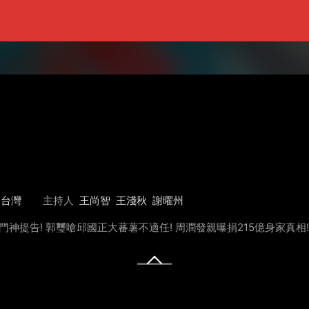
台灣
主持人
王尚智
王淺秋
謝曜州
神提告! 郭璽嗆邱國正大蕃薯不適任! 周潤發親曝捐215億身家真相!