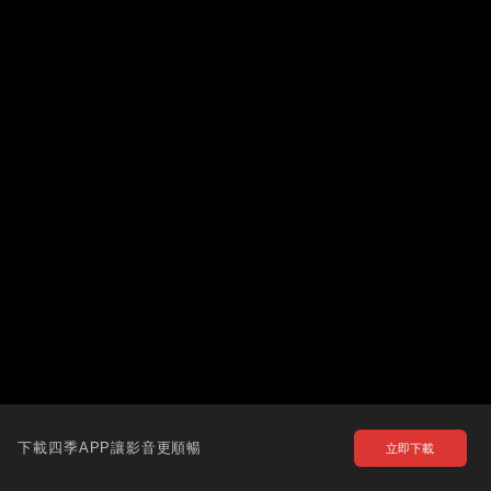
下載四季APP讓影音更順暢
立即下載