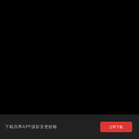
下載四季APP讓影音更順暢
立即下載