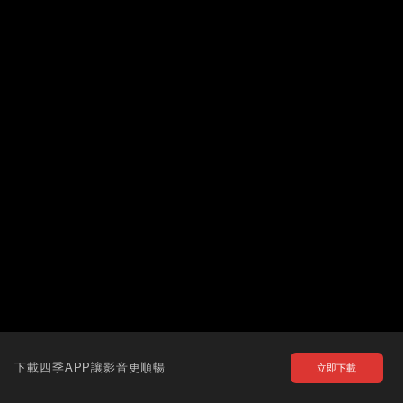
下載四季APP讓影音更順暢
立即下載