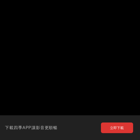
下載四季APP讓影音更順暢
立即下載