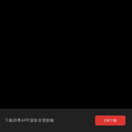
下載四季APP讓影音更順暢
立即下載