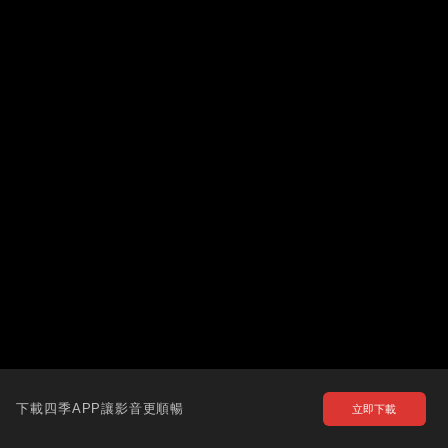
下載四季APP讓影音更順暢
立即下載