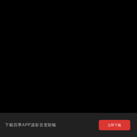
下載四季APP讓影音更順暢
立即下載