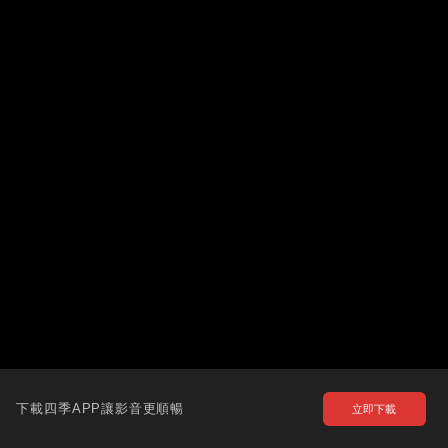
下載四季APP讓影音更順暢
立即下載