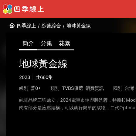
四季線上
/
綜藝綜合
/
地球黃金線
簡介
分集
花絮
地球黃金線
2023
共660集
級別
普0+
類別
TVBS優選
消費資訊
國別
台灣
純電品牌三強鼎立，2024電車市場即將洗牌，特斯拉Mode
肉有部分是液壓結構，可以執行簡單的取物，二代Optim