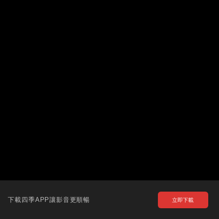
下載四季APP讓影音更順暢
立即下載