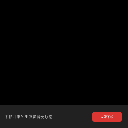
下載四季APP讓影音更順暢
立即下載