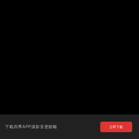
下載四季APP讓影音更順暢
立即下載