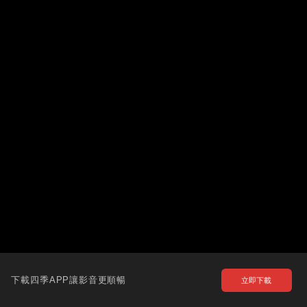
下載四季APP讓影音更順暢
立即下載