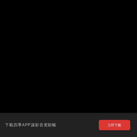
下載四季APP讓影音更順暢
立即下載