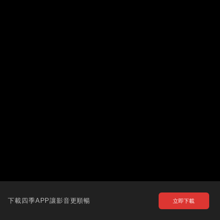
下載四季APP讓影音更順暢
立即下載