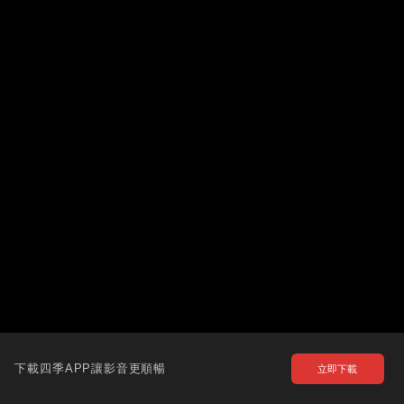
下載四季APP讓影音更順暢
立即下載