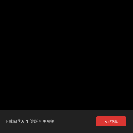
下載四季APP讓影音更順暢
立即下載