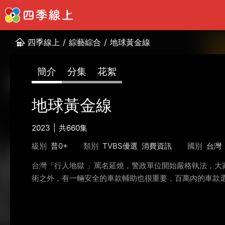
四季線上
/
綜藝綜合
/
地球黃金線
簡介
分集
花絮
地球黃金線
2023
共660集
級別
普0+
類別
TVBS優選
消費資訊
國別
台灣
台灣「行人地獄 」罵名延燒，警政單位開始嚴格執法，
術之外，有一輛安全的車款輔助也很重要，百萬內的車款選擇