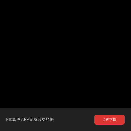
下載四季APP讓影音更順暢
立即下載