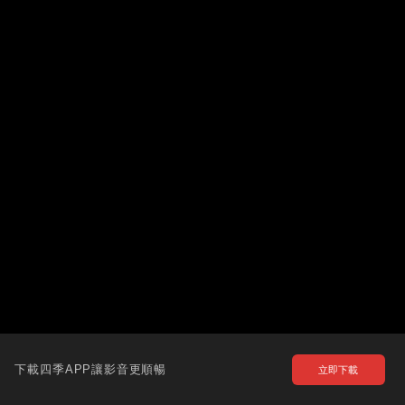
下載四季APP讓影音更順暢
立即下載