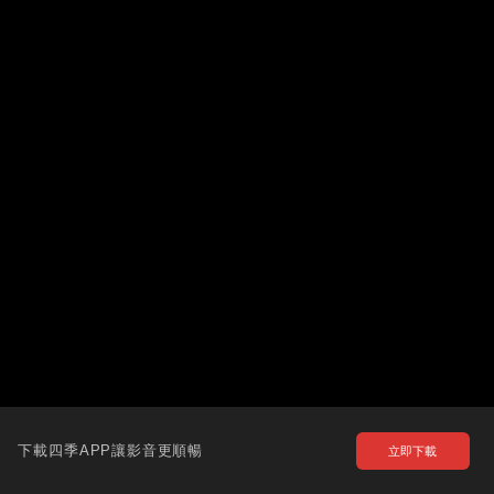
下載四季APP讓影音更順暢
立即下載