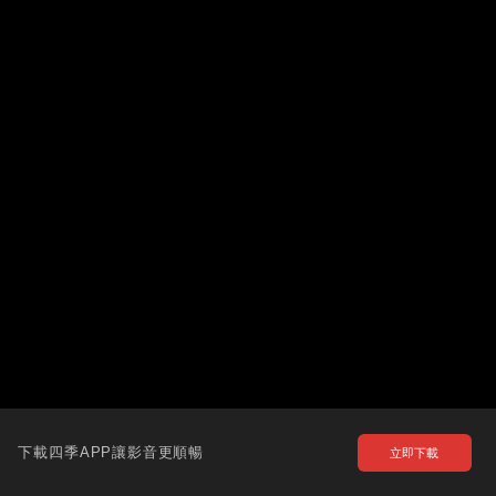
下載四季APP讓影音更順暢
立即下載