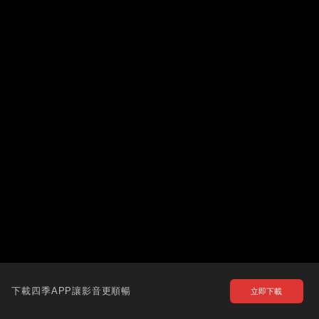
下載四季APP讓影音更順暢
立即下載