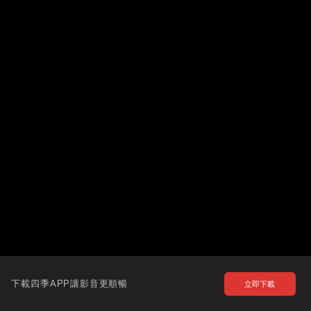
下載四季APP讓影音更順暢
立即下載