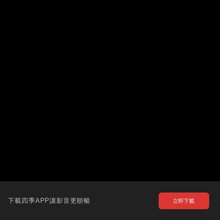
下載四季APP讓影音更順暢
立即下載