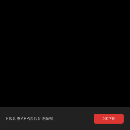
下載四季APP讓影音更順暢
立即下載