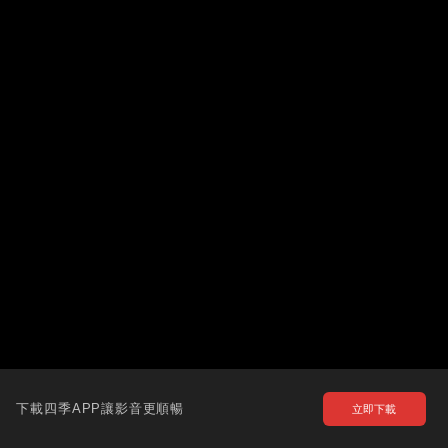
下載四季APP讓影音更順暢
立即下載