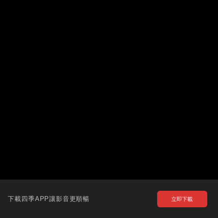
下載四季APP讓影音更順暢
立即下載