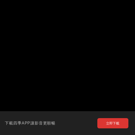
下載四季APP讓影音更順暢
立即下載