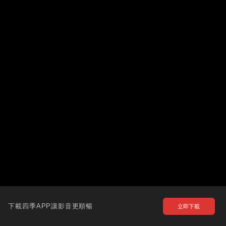
下載四季APP讓影音更順暢
立即下載