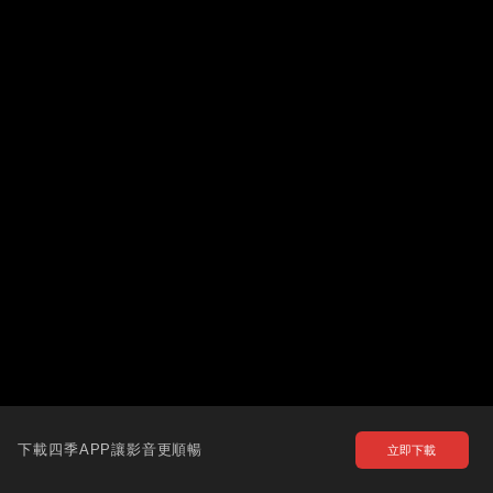
下載四季APP讓影音更順暢
立即下載