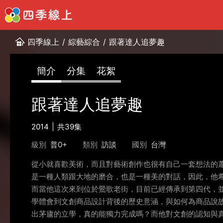
四季線上
/
綜藝綜合
/
跟著達人追夢趣
簡介
分集
花絮
跟著達人追夢趣
2014
共39集
級別
普0+
類別
訪談
國別
台灣
從小就喜歡美術，而且對藝術創作也很有自己一套想法的
是一種人類跟大地的磨合，也是一種美的對話，因此，他
而當他這次來到位於鶯歌老街，目前已經傳承到第四代，
學體會到文創商品設計背後的歷史意涵，與如何為商品說
出茅廬的立學，真的能獨力完成嗎？而他對文創的認知與