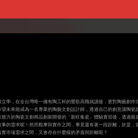
蕭立學，在全台灣唯一擁有陶工科的鶯歌高職就讀後，更對陶藝創作
希望未來能成為一名專業的陶藝文創設計師，透過自己的創意讓陶瓷
並致力於陶瓷文創商品創新開發的「新旺集瓷」體驗實習後，透過親
故事的需求呢！然而觀摩與實作之間，畢竟還有著一段距離，於是，
真實市場需求之間，又會存在什麼樣的矛盾與距離呢？