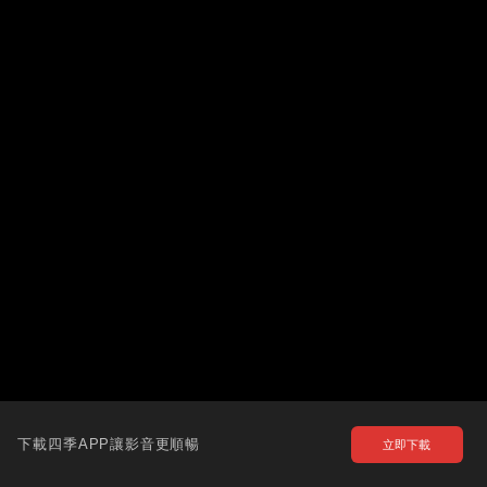
下載四季APP讓影音更順暢
立即下載